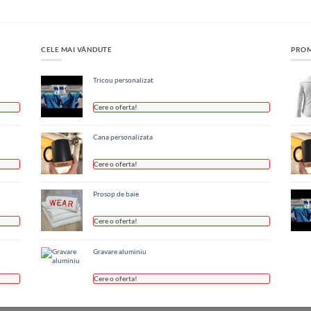
CELE MAI VÂNDUTE
PROM
Tricou personalizat
Cere o oferta!
Cana personalizata
Cere o oferta!
Prosop de baie
Cere o oferta!
Gravare aluminiu
Cere o oferta!