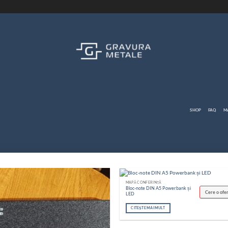
SHOP
FAQ
M
MAPĂ CONFERINȚĂ
Bloc-note DIN A5 Powerbank și
Cere o ofe
LED
CITEȘTE MAI MULT