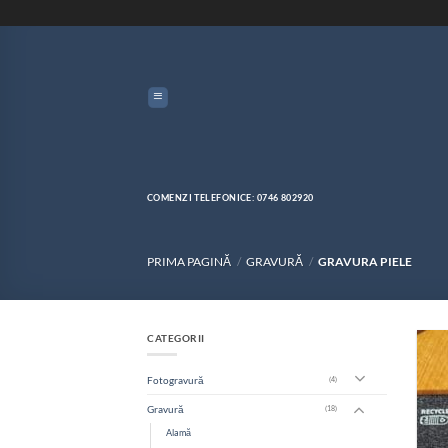
Skip
to
content
COMENZI TELEFONICE: 0746 802920
PRIMA PAGINĂ
/
GRAVURĂ
/
GRAVURA PIELE
CATEGORII
Fotogravură
(4)
Gravură
(18)
Alamă