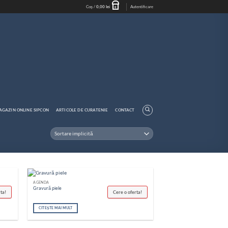
Coș /
0,00
lei
Autentificare
0
AGAZIN ONLINE SIPCON
ARTICOLE DE CURATENIE
CONTACT
AGENDA
Gravură piele
rta!
Cere o oferta!
CITEȘTE MAI MULT