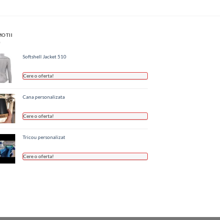
OTII
Softshell Jacket 510
Cere o oferta!
Cana personalizata
Cere o oferta!
Tricou personalizat
Cere o oferta!