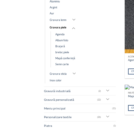
Aluminiu
Argint
Aur
Gravura lemn
Gravura piele
Agenda
Album foto
Brațară
breloc piele
AGE
Mapă conferință
Agen
Semn carte
CI
Gravura sticla
Inox color
Gravură industrială
(2)
MAPĂ
Mapă
Gravură personalizată
(22)
CI
Meniu principal
(11)
Personalizare textile
(26)
Piatra
(1)