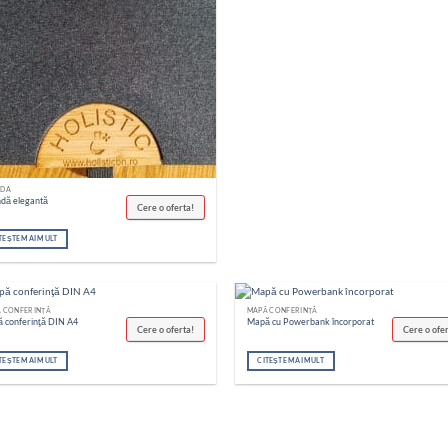
NDA
dă elegantă
Cere o oferta!
TEȘTE MAI MULT
 CONFERINȚĂ
MAPĂ CONFERINȚĂ
 conferinţă DIN A4
Mapă cu Powerbank încorporat
Cere o oferta!
Cere o ofe
TEȘTE MAI MULT
CITEȘTE MAI MULT