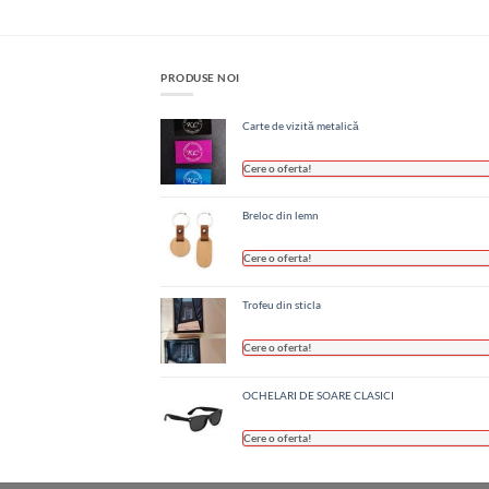
PRODUSE NOI
Carte de vizită metalică
Cere o oferta!
Breloc din lemn
Cere o oferta!
Trofeu din sticla
Cere o oferta!
OCHELARI DE SOARE CLASICI
Cere o oferta!