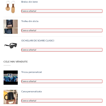
Breloc din lemn
Cere o oferta!
Trofeu din sticla
Cere o oferta!
OCHELARI DE SOARE CLASICI
Cere o oferta!
CELE MAI VÂNDUTE
Tricou personalizat
Cere o oferta!
Cana personalizata
Cere o oferta!