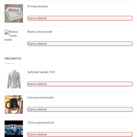
Prosop de baie
Cere o oferta!
Breloc cheie hotel
Cere o oferta!
PROMOTII
Softshell Jacket 510
Cere o oferta!
Cana personalizata
Cere o oferta!
Tricou personalizat
Cere o oferta!