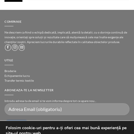
COMPANIE
Ne descriem ca fiind o echipă dedicată, implicată, atentă la detalii, cu o dorința continuă de
inovație, orientați spre soluții și rezultate care să mulțumească cele mai înalte exigențe ale
clienților noștri. Apreciem lucrurile durabile reflectate în calitatea obiectelor produse.
UTILE
Broderie
Echipamente lucru
Transfer termic textile
ABONEAZA-TE LA NEWSLETTER
Introdu adresa ta de email si te vom informa despre tot ce apare nou...
Folosim cookie-uri pentru a-ți oferi cea mai bună experiență pe
site-ul nostru web.