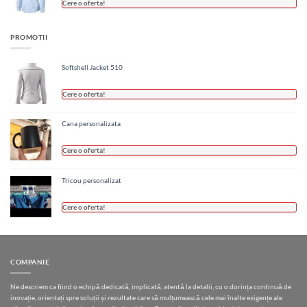
Cere o oferta!
PROMOTII
Softshell Jacket 510
Cere o oferta!
Cana personalizata
Cere o oferta!
Tricou personalizat
Cere o oferta!
COMPANIE
Ne descriem ca fiind o echipă dedicată, implicată, atentă la detalii, cu o dorința continuă de
inovație, orientați spre soluții și rezultate care să mulțumească cele mai înalte exigențe ale