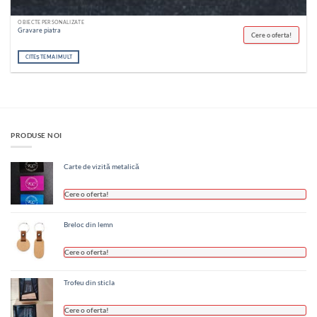
OBIECTE PERSONALIZATE
Gravare piatra
Cere o oferta!
CITEȘTE MAI MULT
PRODUSE NOI
Carte de vizită metalică
Cere o oferta!
Breloc din lemn
Cere o oferta!
Trofeu din sticla
Cere o oferta!