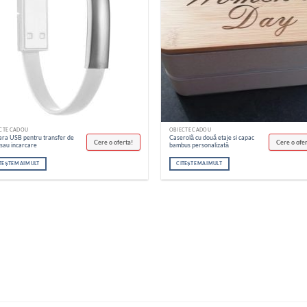
CTE CADOU
OBIECTE CADOU
ara USB pentru transfer de
Caserolă cu două etaje si capac
Cere o oferta!
Cere o ofe
 sau incarcare
bambus personalizată
TEȘTE MAI MULT
CITEȘTE MAI MULT