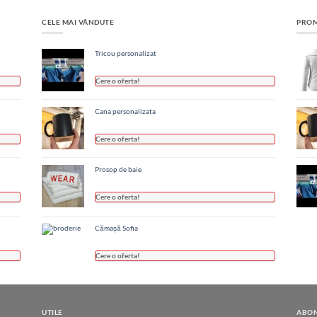
CELE MAI VÂNDUTE
PROM
Tricou personalizat
Cere o oferta!
Cana personalizata
Cere o oferta!
Prosop de baie
Cere o oferta!
Cămașă Sofia
Cere o oferta!
UTILE
ABON