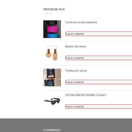
PRODUSE NOI
Carte de vizită metalică
Cere o oferta!
Breloc din lemn
Cere o oferta!
Trofeu din sticla
Cere o oferta!
OCHELARI DE SOARE CLASICI
Cere o oferta!
COMPANIE