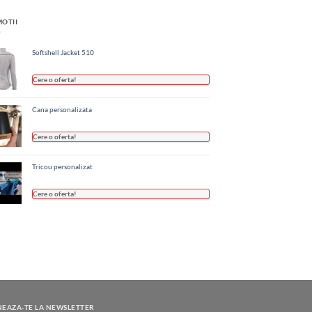
OTII
Softshell Jacket 510
Cere o oferta!
Cana personalizata
Cere o oferta!
Tricou personalizat
Cere o oferta!
EAZA-TE LA NEWSLETTER