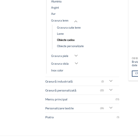
Aluminiu
Argint
Aur
Gravura lemn
Gravura cutie lemn
Lemn
Obiecte cadou
Obiecte personalizate
Gravura piele
OBIE
Brat
Gravura sticla
date
Inox color
CI
Gravură industrială
(2)
Gravură personalizată
(22)
Meniu principal
(11)
Personalizare textile
(26)
Piatra
(1)