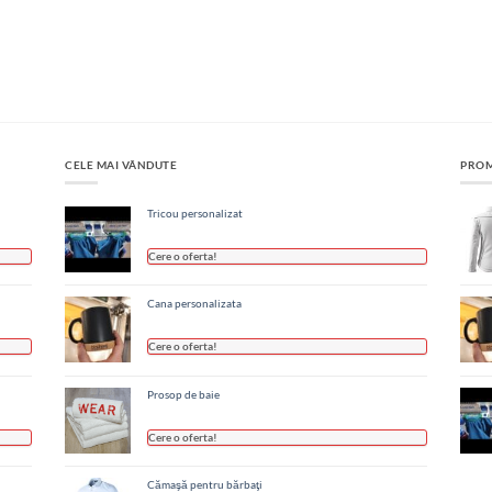
CELE MAI VÂNDUTE
PROM
Tricou personalizat
Cere o oferta!
Cana personalizata
Cere o oferta!
Prosop de baie
Cere o oferta!
Cămaşă pentru bărbaţi