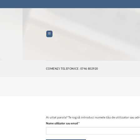
Skip
to
content
COMENZI TELEFONICE: 0746 802920
Ai uitat parola? Te rog să introduci numele tău de utilizator sau adr
Obligatoriu
Nume utilizator sau email
*