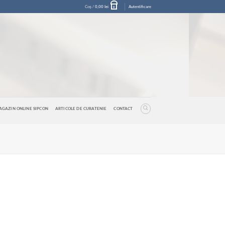
Coș /
0,00
lei
Autentificare
0
AGAZIN ONLINE SIPCON
ARTICOLE DE CURATENIE
CONTACT