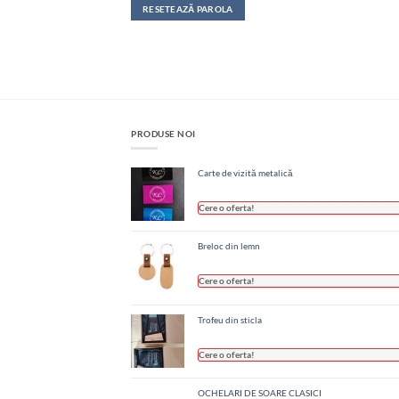
RESETEAZĂ PAROLA
PRODUSE NOI
Carte de vizită metalică
Cere o oferta!
Breloc din lemn
Cere o oferta!
Trofeu din sticla
Cere o oferta!
OCHELARI DE SOARE CLASICI