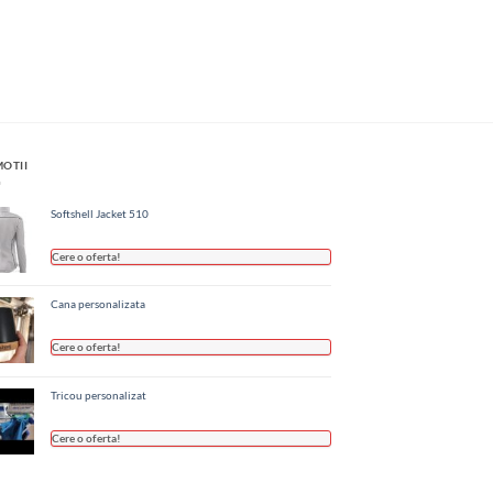
OTII
Softshell Jacket 510
Cere o oferta!
Cana personalizata
Cere o oferta!
Tricou personalizat
Cere o oferta!