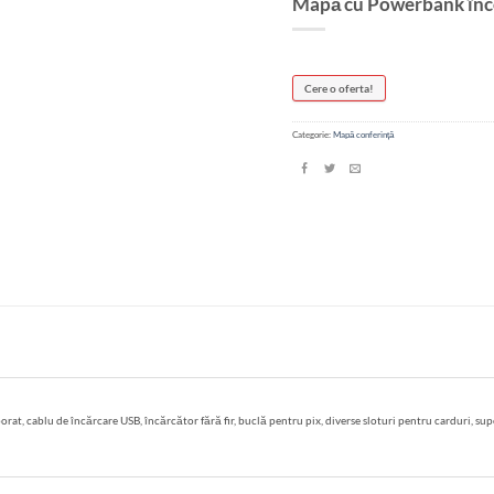
Mapă cu Powerbank înc
Cere o oferta!
Categorie:
Mapă conferință
t, cablu de încărcare USB, încărcător fără fir, buclă pentru pix, diverse sloturi pentru carduri, sup