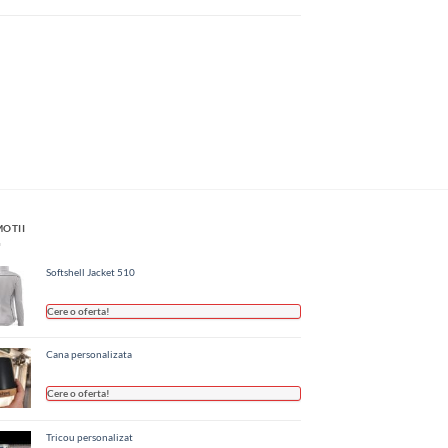
OTII
Softshell Jacket 510
Cere o oferta!
Cana personalizata
Cere o oferta!
Tricou personalizat