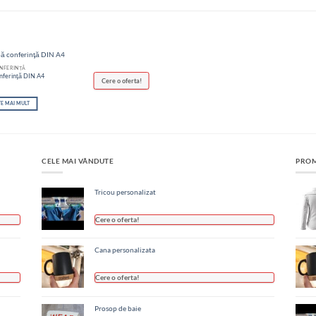
NFERINȚĂ
nferinţă DIN A4
Cere o oferta!
TE MAI MULT
CELE MAI VÂNDUTE
PROM
Tricou personalizat
Cere o oferta!
Cana personalizata
Cere o oferta!
Prosop de baie