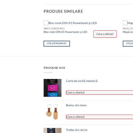
PRODUSE SIMILARE
MAPĂ CONFERINȚĂ
MAPĂ CO
Bloc-note DIN A5 Powerbank și LED
Mapă co
Cere o oferta!
CITEȘTE MAI MULT
CITEȘ
PRODUSE NOI
Carte de vizită metalică
Cere o oferta!
Breloc din lemn
Cere o oferta!
Trofeu din sticla