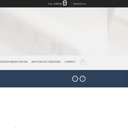
Coș /
0,00
lei
Autentificare
0
AGAZIN ONLINE SIPCON
ARTICOLE DE CURATENIE
CONTACT