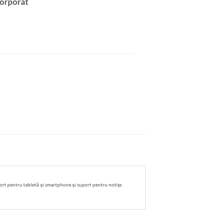
orporat
ort pentru tabletă şi smartphone şi suport pentru notiţe.