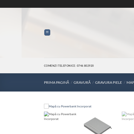
Skip
to
content
COMENZI TELEFONICE: 0746 802920
PRIMA PAGINĂ
/
GRAVURĂ
/
GRAVURA PIELE
/
MAP