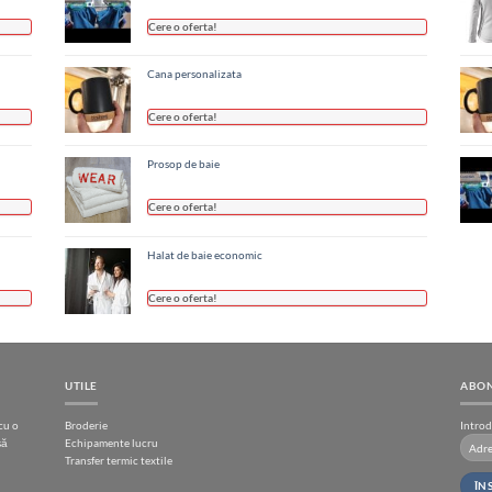
Cere o oferta!
Cana personalizata
Cere o oferta!
Prosop de baie
Cere o oferta!
Halat de baie economic
Cere o oferta!
UTILE
ABON
cu o
Broderie
Introd
să
Echipamente lucru
Transfer termic textile