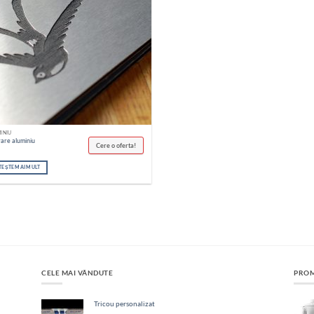
INIU
are aluminiu
Cere o oferta!
TEȘTE MAI MULT
CELE MAI VÂNDUTE
PROM
Tricou personalizat