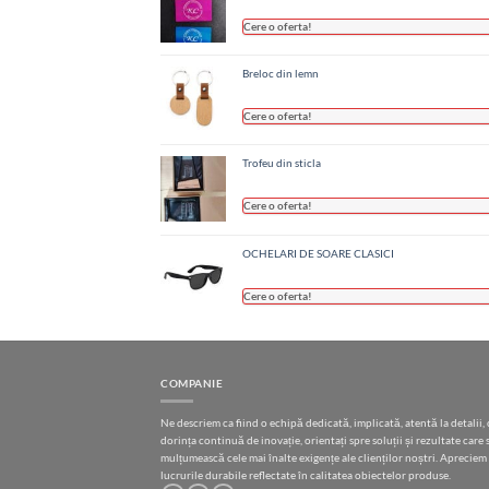
Cere o oferta!
Breloc din lemn
Cere o oferta!
Trofeu din sticla
Cere o oferta!
OCHELARI DE SOARE CLASICI
Cere o oferta!
COMPANIE
Ne descriem ca fiind o echipă dedicată, implicată, atentă la detalii, 
dorința continuă de inovație, orientați spre soluții și rezultate care 
mulțumească cele mai înalte exigențe ale clienților noștri. Apreciem
lucrurile durabile reflectate în calitatea obiectelor produse.