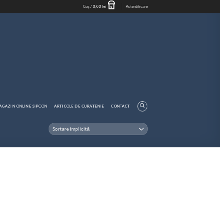
Coș /
0,00
lei
Autentificare
0
AGAZIN ONLINE SIPCON
ARTICOLE DE CURATENIE
CONTACT