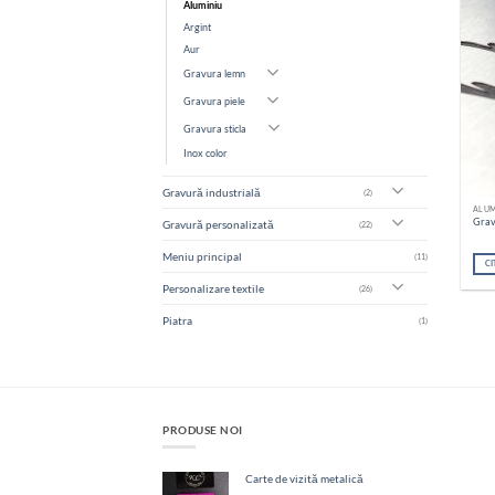
Aluminiu
Argint
Aur
Gravura lemn
Gravura piele
Gravura sticla
Inox color
Gravură industrială
(2)
ALUM
Grav
Gravură personalizată
(22)
Meniu principal
(11)
CI
Personalizare textile
(26)
Piatra
(1)
PRODUSE NOI
Carte de vizită metalică