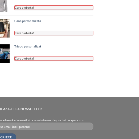
Cere o oferta!
Cana personalizata
Cere o oferta!
Tricou personalizat
Cere o oferta!
EAZA-TE LA NEWSLETTER
u adresa ta de email si te vom informa despre tot ce apare nou...