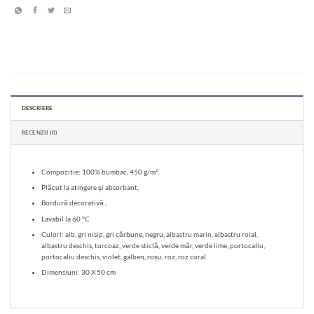
DESCRIERE
RECENZII (0)
Compozitie: 100% bumbac, 450 g/m²,
Plăcut la atingere şi absorbant,
Bordură decorativă ,
Lavabil la 60 °C
Culori: alb, gri nisip, gri cărbune, negru, albastru marin, albastru roial,
albastru deschis, turcoaz, verde sticlă, verde măr, verde lime, portocaliu,
portocaliu deschis, violet, galben, roșu, roz, roz coral.
Dimensiuni: 30 X 50 cm