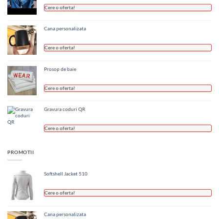
Cere o oferta!
Cana personalizata
Cere o oferta!
Prosop de baie
Cere o oferta!
Gravura coduri QR
Cere o oferta!
PROMOTII
Softshell Jacket 510
Cere o oferta!
Cana personalizata