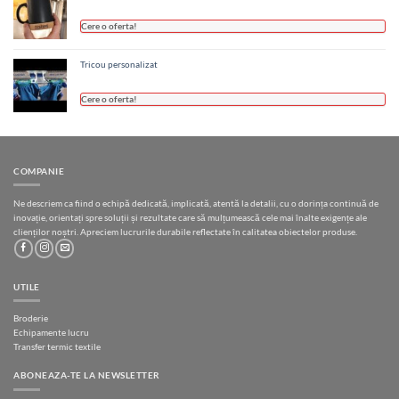
Cere o oferta!
Tricou personalizat
Cere o oferta!
COMPANIE
Ne descriem ca fiind o echipă dedicată, implicată, atentă la detalii, cu o dorința continuă de
inovație, orientați spre soluții și rezultate care să mulțumească cele mai înalte exigențe ale
clienților noștri. Apreciem lucrurile durabile reflectate în calitatea obiectelor produse.
UTILE
Broderie
Echipamente lucru
Transfer termic textile
ABONEAZA-TE LA NEWSLETTER