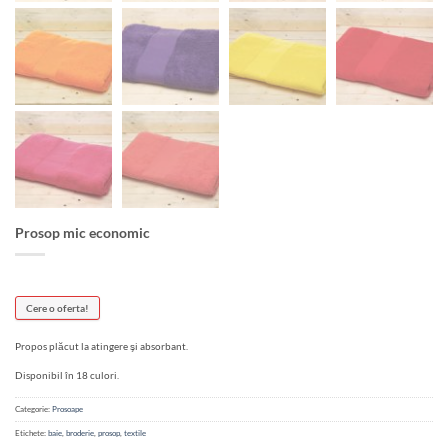
Prosop mic economic
Cere o oferta!
Propos plăcut la atingere şi absorbant.
Disponibil în 18 culori.
Categorie:
Prosoape
Etichete:
baie
,
broderie
,
prosop
,
textile