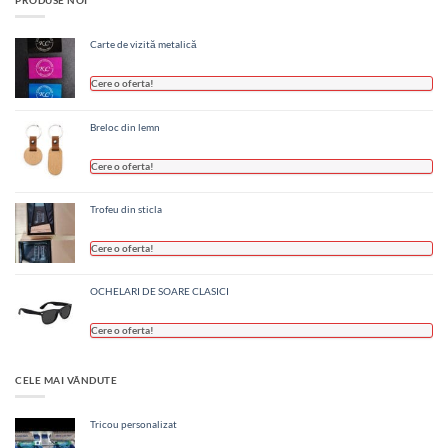
PRODUSE NOI
Carte de vizită metalică
Cere o oferta!
Breloc din lemn
Cere o oferta!
Trofeu din sticla
Cere o oferta!
OCHELARI DE SOARE CLASICI
Cere o oferta!
CELE MAI VÂNDUTE
Tricou personalizat