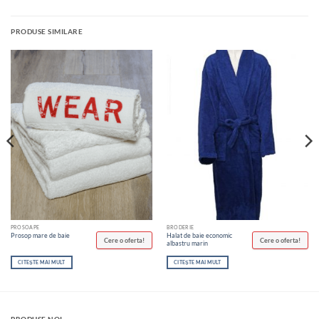
PRODUSE SIMILARE
PROSOAPE
BRODERIE
Halat de baie economic
Prosop mare de baie
Cere o oferta!
Cere o oferta!
albastru marin
CITEȘTE MAI MULT
CITEȘTE MAI MULT