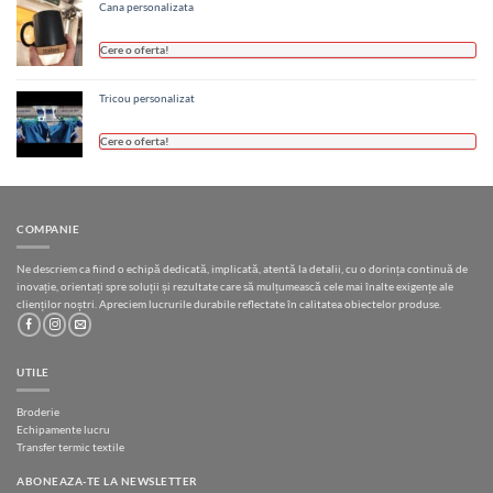
Cana personalizata
Cere o oferta!
Tricou personalizat
Cere o oferta!
COMPANIE
Ne descriem ca fiind o echipă dedicată, implicată, atentă la detalii, cu o dorința continuă de
inovație, orientați spre soluții și rezultate care să mulțumească cele mai înalte exigențe ale
clienților noștri. Apreciem lucrurile durabile reflectate în calitatea obiectelor produse.
UTILE
Broderie
Echipamente lucru
Transfer termic textile
ABONEAZA-TE LA NEWSLETTER