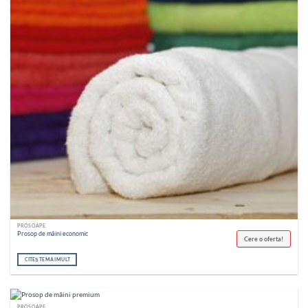
PROSOAPE
Prosop de mâini economic
Cere o oferta!
CITEȘTE MAI MULT
PROSOAPE