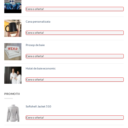
Cere o oferta!
Cana personalizata
Cere o oferta!
Prosop de baie
Cere o oferta!
Halat de baie economic
Cere o oferta!
PROMOTII
Softshell Jacket 510
Cere o oferta!