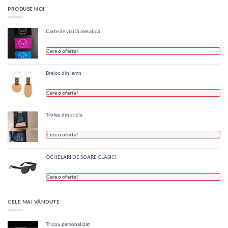
PRODUSE NOI
Carte de vizită metalică
Cere o oferta!
Breloc din lemn
Cere o oferta!
Trofeu din sticla
Cere o oferta!
OCHELARI DE SOARE CLASICI
Cere o oferta!
CELE MAI VÂNDUTE
Tricou personalizat