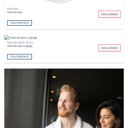
BRODERIE
Halat de baie
Cere o oferta!
CITEȘTE MAI MULT
PERSONALIZARE TEXTILE
Halat de baie cu glugă
Cere o oferta!
CITEȘTE MAI MULT