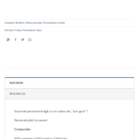
Categorii:
Broderie
,
Meniu principal
,
Personalizare textile
Etichete:
Cadou
,
Personalizat
,
Șorț
DESCRIERE
RECENZII (0)
Surpride persoana dragă cu un cadou de „‘ bun gust”‘!
Personalizabil la cerere!
Compoziție
90% poliester/10% bumbac,150gr/mp