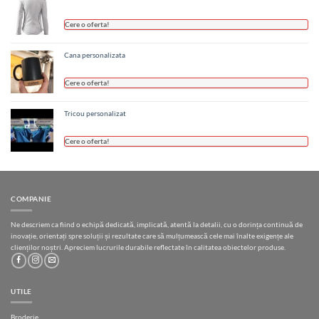
Cere o oferta!
Cana personalizata
Cere o oferta!
Tricou personalizat
Cere o oferta!
COMPANIE
Ne descriem ca fiind o echipă dedicată, implicată, atentă la detalii, cu o dorința continuă de
inovație, orientați spre soluții și rezultate care să mulțumească cele mai înalte exigențe ale
clienților noștri. Apreciem lucrurile durabile reflectate în calitatea obiectelor produse.
UTILE
Broderie