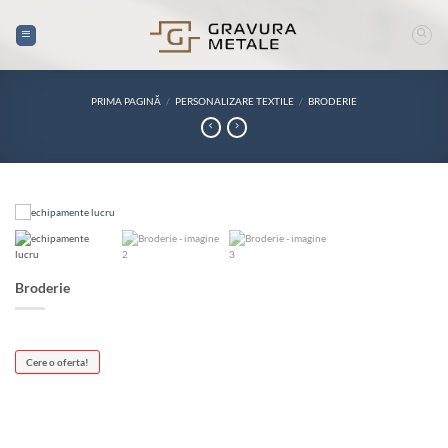
Skip
to
content
PRIMA PAGINĂ
/
PERSONALIZARE TEXTILE
/
BRODERIE
Broderie
Cere o oferta!