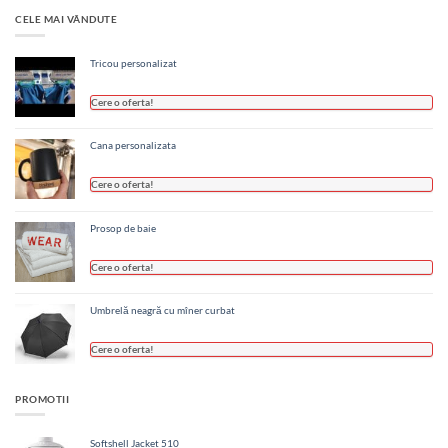
CELE MAI VÂNDUTE
Tricou personalizat
Cere o oferta!
Cana personalizata
Cere o oferta!
Prosop de baie
Cere o oferta!
Umbrelă neagră cu mîner curbat
Cere o oferta!
PROMOTII
Softshell Jacket 510