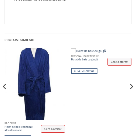
PRODUSE SIMILARE
PERSONALIZARE TEXTILE
Halat de baie cu glugă
Cere o oferta!
CITEȘTE MAI MULT
BRODERIE
Halat de baie economic
Cere o oferta!
albastru marin