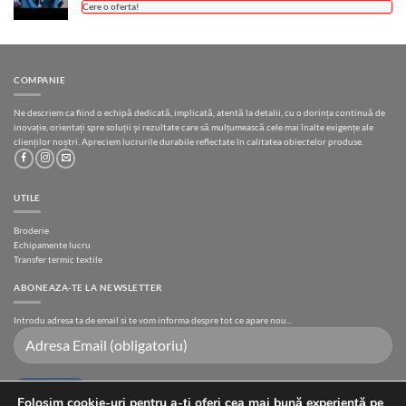
Cere o oferta!
COMPANIE
Ne descriem ca fiind o echipă dedicată, implicată, atentă la detalii, cu o dorința continuă de
inovație, orientați spre soluții și rezultate care să mulțumească cele mai înalte exigențe ale
clienților noștri. Apreciem lucrurile durabile reflectate în calitatea obiectelor produse.
UTILE
Broderie
Echipamente lucru
Transfer termic textile
ABONEAZA-TE LA NEWSLETTER
Introdu adresa ta de email si te vom informa despre tot ce apare nou...
Folosim cookie-uri pentru a-ți oferi cea mai bună experiență pe