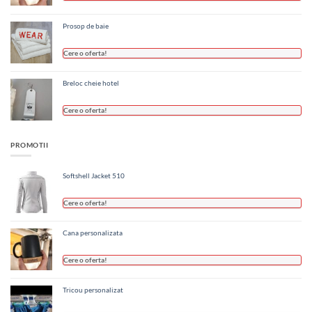
Prosop de baie
Cere o oferta!
Breloc cheie hotel
Cere o oferta!
PROMOTII
Softshell Jacket 510
Cere o oferta!
Cana personalizata
Cere o oferta!
Tricou personalizat