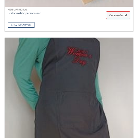
MENIU PRINCIPAL
Breloc metalic personalizat
Cere o oferta!
CITEȘTE MAI MULT