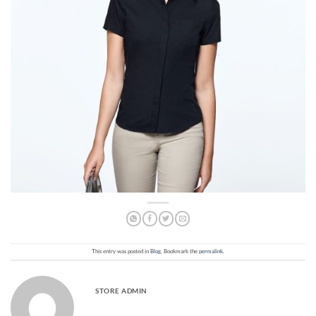
This entry was posted in
Blog
. Bookmark the
permalink
.
STORE ADMIN