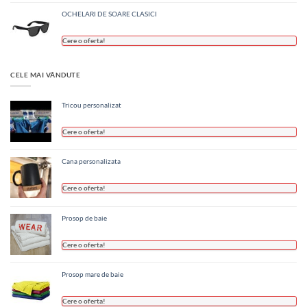
OCHELARI DE SOARE CLASICI
Cere o oferta!
CELE MAI VÂNDUTE
Tricou personalizat
Cere o oferta!
Cana personalizata
Cere o oferta!
Prosop de baie
Cere o oferta!
Prosop mare de baie
Cere o oferta!