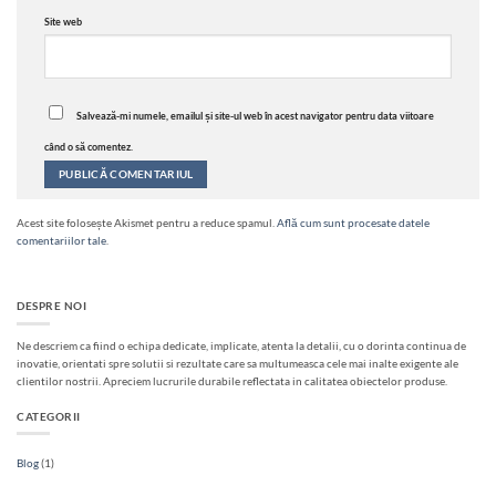
Site web
Salvează-mi numele, emailul și site-ul web în acest navigator pentru data viitoare
când o să comentez.
Acest site folosește Akismet pentru a reduce spamul.
Află cum sunt procesate datele
comentariilor tale
.
DESPRE NOI
Ne descriem ca fiind o echipa dedicate, implicate, atenta la detalii, cu o dorinta continua de
inovatie, orientati spre solutii si rezultate care sa multumeasca cele mai inalte exigente ale
clientilor nostrii. Apreciem lucrurile durabile reflectata in calitatea obiectelor produse.
CATEGORII
Blog
(1)