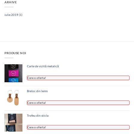
ARHIVE
iulie 2019
(1)
PRODUSE NOI
Carte de vizită metalică
Cere o oferta!
Breloc din lemn
Cere o oferta!
Trofeu din sticla
Cere o oferta!