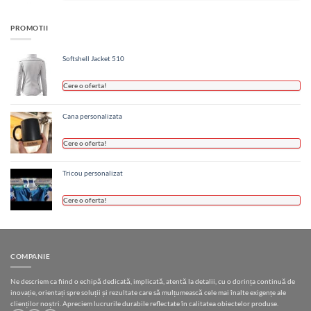
PROMOTII
Softshell Jacket 510
Cere o oferta!
Cana personalizata
Cere o oferta!
Tricou personalizat
Cere o oferta!
COMPANIE
Ne descriem ca fiind o echipă dedicată, implicată, atentă la detalii, cu o dorința continuă de
inovație, orientați spre soluții și rezultate care să mulțumească cele mai înalte exigențe ale
clienților noștri. Apreciem lucrurile durabile reflectate în calitatea obiectelor produse.