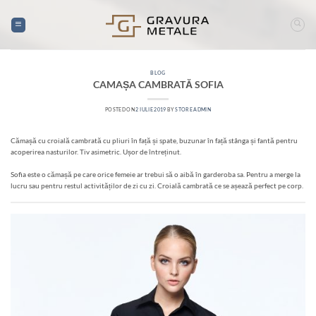
Skip
to
content
BLOG
CAMAȘA CAMBRATĂ SOFIA
POSTED ON
2 IULIE 2019
BY
STORE ADMIN
Cămașă cu croială cambrată cu pliuri în față și spate, buzunar în față stânga și fantă pentru
acoperirea nasturilor. Tiv asimetric. Ușor de întreținut.
Sofia este o cămașă pe care orice femeie ar trebui să o aibă în garderoba sa. Pentru a merge la
lucru sau pentru restul activităților de zi cu zi. Croială cambrată ce se așează perfect pe corp.