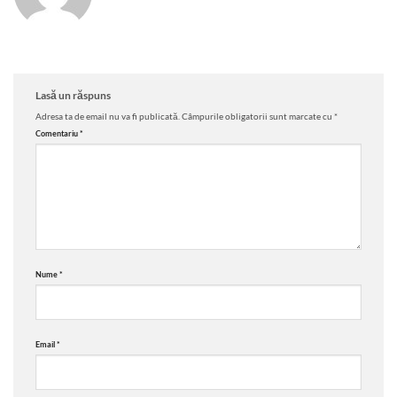
Lasă un răspuns
Adresa ta de email nu va fi publicată.
Câmpurile obligatorii sunt marcate cu
*
Comentariu
*
Nume
*
Email
*